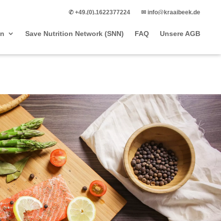
✆ +49.(0).1622377224
✉ info@kraaibeek.de
en
Save Nutrition Network (SNN)
FAQ
Unsere AGB