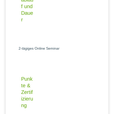
f und
Daue
r
2-tägiges Online Seminar
Punk
te &
Zertif
izieru
ng