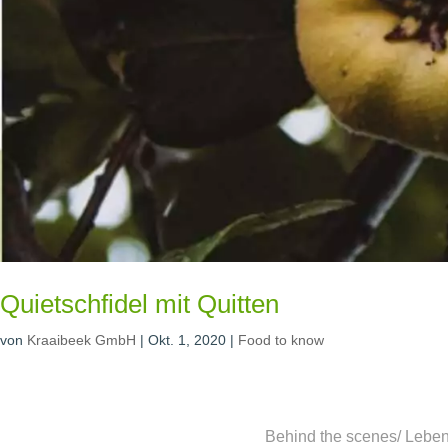
Quietschfidel mit Quitten
von
Kraaibeek GmbH
|
Okt. 1, 2020
|
Food to know
Behind the scenes/ Lebens