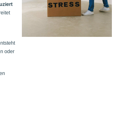
uziert
eitet
ntsteht
en oder
den