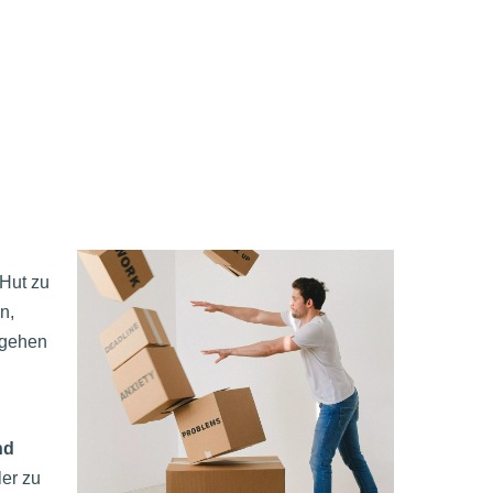
 Hut zu
n,
rgehen
nd
ler zu