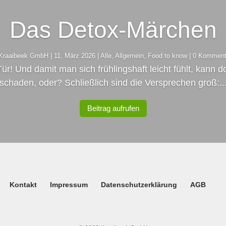
Das Detox-Märchen
Kraaibeek GmbH
|
11. März 2026
|
Alle
,
Allgemein
,
Food to know
| 0 Komment
Tür! Und damit man sich frühlingshaft leicht fühlt, kann 
raaibeek GmbH
12. Februar 2026
Allgemein
BGM meets BGF
schaden, oder? Schließlich sind die Versprechen groß:..
Beitrag aufrufen
Kontakt
Impressum
Datenschutzerklärung
AGB